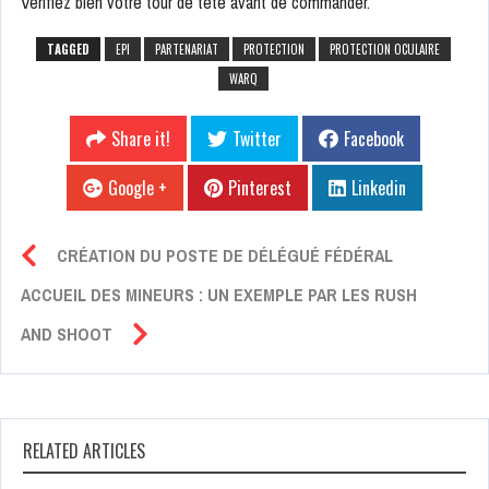
Vérifiez bien votre tour de tête avant de commander.
TAGGED
EPI
PARTENARIAT
PROTECTION
PROTECTION OCULAIRE
WARQ
Share it!
Twitter
Facebook
Google +
Pinterest
Linkedin
CRÉATION DU POSTE DE DÉLÉGUÉ FÉDÉRAL
ACCUEIL DES MINEURS : UN EXEMPLE PAR LES RUSH
AND SHOOT
RELATED ARTICLES