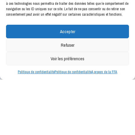
à ces technologies nous permettra de traiter des données telles que le comportement de
ENSEIGNES PARTENAIRES
navigation ou les ID uniques sur ce site. Le fait de ne pas consentir ou de retirer son
consentement peut avoir un effet négatif sur certaines caractéristiques et fonctions.
Accepter
Refuser
Voir les préférences
Politique de confidentialité
Politique de confidentialité
A propos de la FFA
INFOS DE NOS PARTENAIRES
Bientôt ici même, les news de nos partenaires.