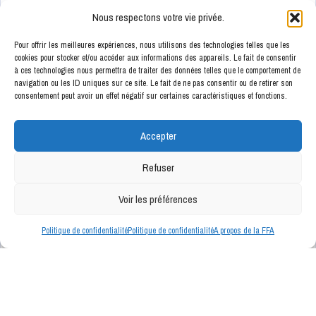
Nous respectons votre vie privée.
Pour offrir les meilleures expériences, nous utilisons des technologies telles que les
cookies pour stocker et/ou accéder aux informations des appareils. Le fait de consentir
à ces technologies nous permettra de traiter des données telles que le comportement de
ENSEIGNES PARTENAIRES
navigation ou les ID uniques sur ce site. Le fait de ne pas consentir ou de retirer son
consentement peut avoir un effet négatif sur certaines caractéristiques et fonctions.
Accepter
Refuser
Voir les préférences
Politique de confidentialité
Politique de confidentialité
A propos de la FFA