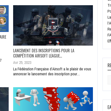
Tr
Po
La
l’
Re
FA
AIRE
Ef
LANCEMENT DES INSCRIPTIONS POUR LA
COMPÉTITION AIRSOFT LEAGUE…
 7
Avr 25, 2023
R
La Fédération Française d’Airsoft a le plaisir de vous
annoncer le lancement des inscription pour…
Se
for
E