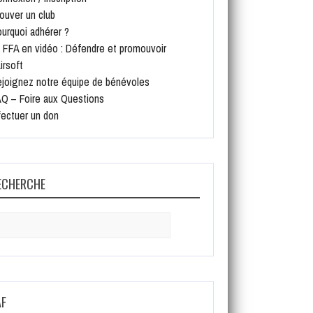
ouver un club
urquoi adhérer ?
 FFA en vidéo : Défendre et promouvoir
Airsoft
joignez notre équipe de bénévoles
Q – Foire aux Questions
fectuer un don
ECHERCHE
arch
:
AF