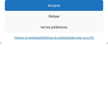
Accepter
Refuser
Voir les préférences
Politique de confidentialité
Politique de confidentialité
A propos de la FFA
INFOS DE NOS PARTENAIRES
Bientôt ici même, les news de nos partenaires.
Fédération Française d'Airsoft © - Tous droits réservés