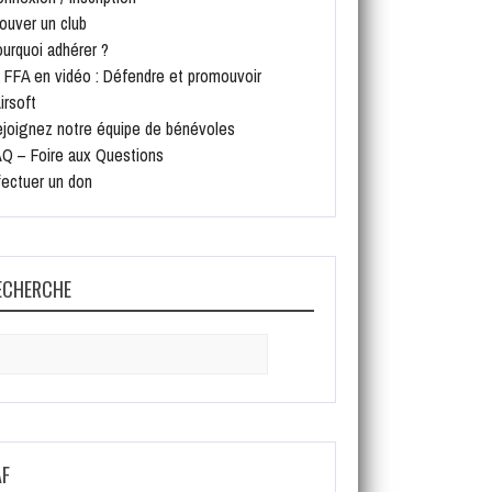
ouver un club
urquoi adhérer ?
 FFA en vidéo : Défendre et promouvoir
Airsoft
joignez notre équipe de bénévoles
Q – Foire aux Questions
fectuer un don
ECHERCHE
arch
:
AF