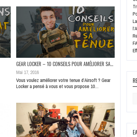
Tr
Po
La
l’
Re
FA
Ef
GEAR LOCKER – 10 CONSEILS POUR AMÉLIORER SA…
Mai 17, 2016
R
Vous voulez améliorer votre tenue d’Airsoft ? Gear
Locker a pensé à vous et vous propose 10…
Se
for
E