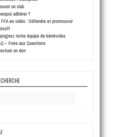
ouver un club
urquoi adhérer ?
 FFA en vidéo : Défendre et promouvoir
Airsoft
joignez notre équipe de bénévoles
Q – Foire aux Questions
fectuer un don
ECHERCHE
arch
:
AF