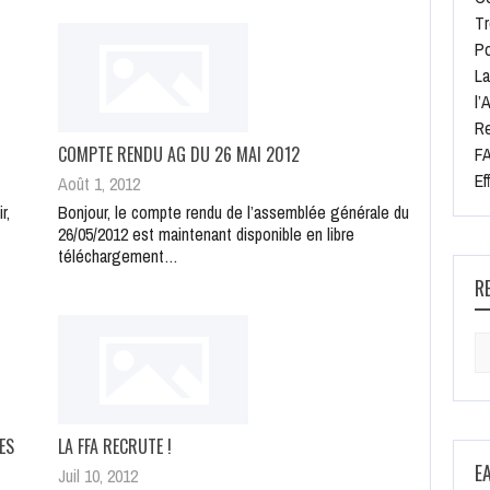
Tr
Po
La
l’
Re
COMPTE RENDU AG DU 26 MAI 2012
FA
Ef
Août 1, 2012
r,
Bonjour, le compte rendu de l’assemblée générale du
26/05/2012 est maintenant disponible en libre
téléchargement…
R
Se
for
ES
LA FFA RECRUTE !
E
Juil 10, 2012