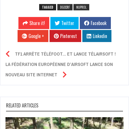
TAGGED
DGCCRF
NUPROL
Share it!
Twitter
Facebook
Google +
Pinterest
Linkedin
TF1 ARRÊTE TÉLÉFOOT… ET LANCE TÉLAIRSOFT !
LA FÉDÉRATION EUROPÉENNE D’AIRSOFT LANCE SON
NOUVEAU SITE INTERNET
RELATED ARTICLES