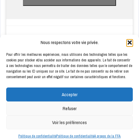
Nous respectons votre vie privée.
Pour offrir les meilleures expériences, nous utilisons des technologies telles que les
cookies pour stocker et/ou accéder aux informations des appareils. Le fait de consentir
à ces technologies nous permettra de traiter des données telles que le comportement de
ENSEIGNES PARTENAIRES
navigation ou les ID uniques sur ce site. Le fait de ne pas consentir ou de retirer son
consentement peut avoir un effet négatif sur certaines caractéristiques et fonctions.
Accepter
Refuser
Voir les préférences
Politique de confidentialité
Politique de confidentialité
A propos de la FFA