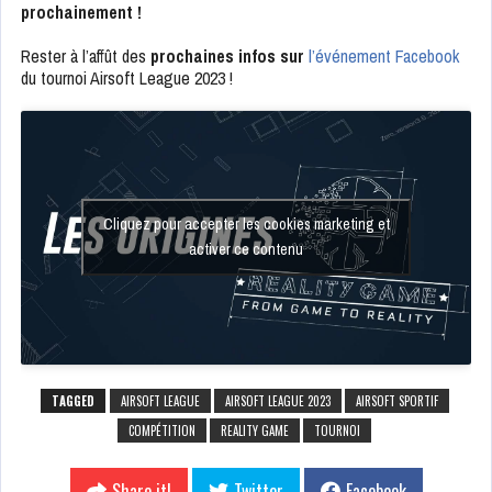
prochainement !
Rester à l’affût des
prochaines infos sur
l’événement Facebook
du tournoi Airsoft League 2023 !
Cliquez pour accepter les cookies marketing et
activer ce contenu
TAGGED
AIRSOFT LEAGUE
AIRSOFT LEAGUE 2023
AIRSOFT SPORTIF
COMPÉTITION
REALITY GAME
TOURNOI
Share it!
Twitter
Facebook