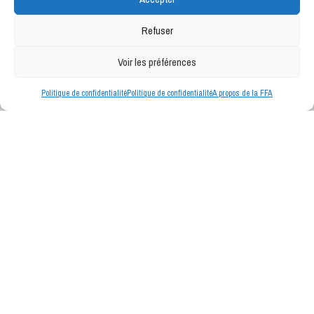
Refuser
Voir les préférences
Politique de confidentialité
Politique de confidentialité
A propos de la FFA
INFOS DE NOS PARTENAIRES
Bientôt ici même, les news de nos partenaires.
Fédération Française d'Airsoft © - Tous droits réservés